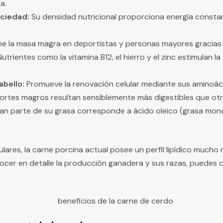
a.
aciedad:
Su densidad nutricional proporciona energía constant
e la masa magra en deportistas y personas mayores gracias
utrientes como la vitamina B12, el hierro y el zinc estimulan la
abello:
Promueve la renovación celular mediante sus aminoáci
ortes magros resultan sensiblemente más digestibles que otra
n parte de su grasa corresponde a ácido oleico (grasa monoi
lares, la carne porcina actual posee un perfil lipídico mucho
nocer en detalle la producción ganadera y sus razas, puedes 