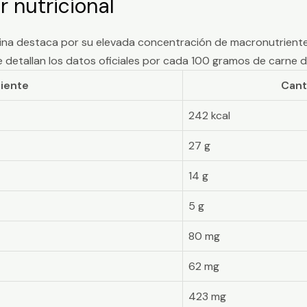
r nutricional
orcina destaca por su elevada concentración de macronutrient
se detallan los datos oficiales por cada 100 gramos de carne 
iente
Cant
242 kcal
27 g
14 g
5 g
80 mg
62 mg
423 mg