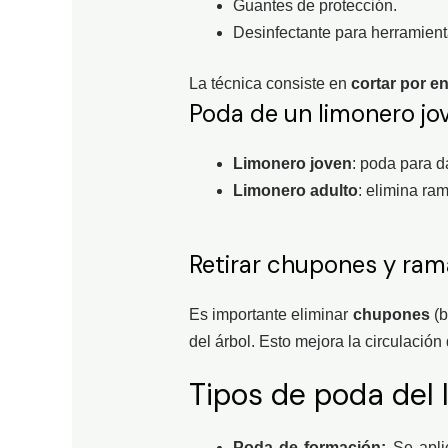
Guantes de protección.
Desinfectante para herramient
La técnica consiste en
cortar por e
Poda de un limonero jov
Limonero joven
: poda para d
Limonero adulto
: elimina ra
Retirar chupones y ram
Es importante eliminar
chupones
(b
del árbol. Esto mejora la circulación 
Tipos de poda del 
Poda de formación:
Se aplic