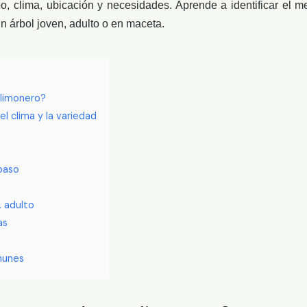
po, clima, ubicación y necesidades. Aprende a identificar el 
n árbol joven, adulto o en maceta.
 limonero?
l clima y la variedad
paso
. adulto
as
munes