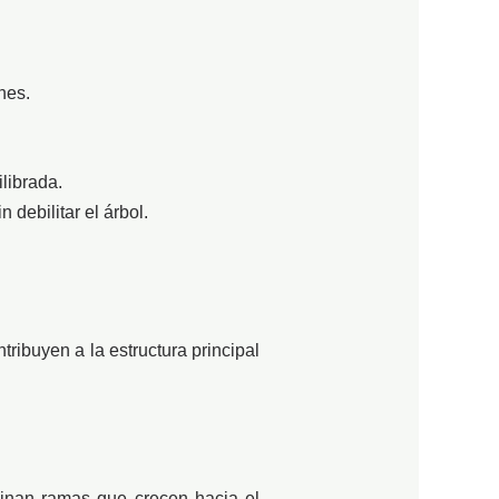
nes.
librada.
debilitar el árbol.
tribuyen a la estructura principal
minan ramas que crecen hacia el