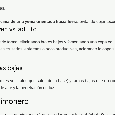
as.
ncima de una yema orientada hacia fuera
, evitando dejar toco
en vs. adulto
arle forma, eliminando brotes bajos y fomentando una copa equi
mas cruzadas, enfermas o poco productivas, aclarando la copa sin 
as bajas
rotes verticales que salen de la base) y ramas bajas que no con
de aire y la penetración de luz.
limonero
a en los primeros años para dar estructura al árbol. Se eli