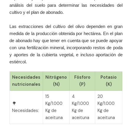
análisis del suelo para determinar las necesidades del
cultivo y el plan de abonado.
Las extracciones del cultivo del olivo dependen en gran
medida de la producción obtenida por hectárea. En el plan
de abonado hay que tener en cuenta que se puede apoyar
con una fertilización mineral, incorporando restos de poda
y aportes de la cubierta vegetal, e incluso aportación de
estiércol.
Necesidades
Nitrógeno
Fósforo
Potasio
nutricionales
(N)
(P)
(K)
15
4
20
🌳
Kg/1.000
Kg/1.000
Kg/1.000
Necesidades:
Kg de
Kg de
Kg de
aceituna
aceituna
aceituna