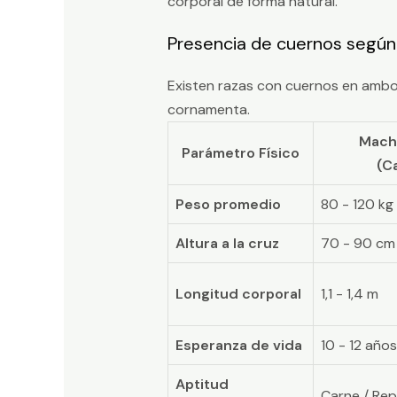
corporal de forma natural.
Presencia de cuernos según 
Existen razas con cuernos en ambo
cornamenta.
Mach
Parámetro Físico
(C
Peso promedio
80 - 120 kg
Altura a la cruz
70 - 90 cm
Longitud corporal
1,1 - 1,4 m
Esperanza de vida
10 - 12 años
Aptitud
Carne / Re