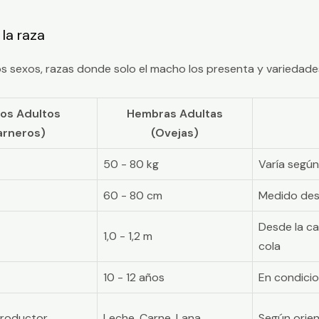
la raza
s sexos, razas donde solo el macho los presenta y variedad
os Adultos
Hembras Adultas
arneros)
(Ovejas)
50 - 80 kg
Varía según
60 - 80 cm
Medido desd
Desde la ca
1,0 - 1,2 m
cola
10 - 12 años
En condicio
productor
Leche, Carne, Lana
Según orien