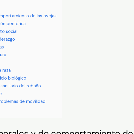
omportamiento de las ovejas
ión periférica
to social
derazgo
as
tura
a raza
iclo biológico
sanitario del rebaño
e
problemas de movilidad
nerales y de comportamiento de 