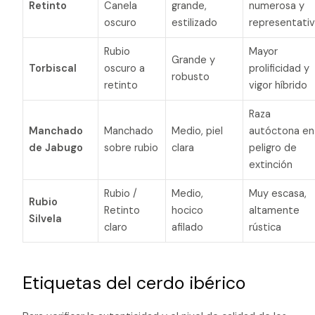
Retinto
Canela
grande,
numerosa y
oscuro
estilizado
representati
Rubio
Mayor
Grande y
Torbiscal
oscuro a
prolificidad y
robusto
retinto
vigor híbrido
Raza
Manchado
Manchado
Medio, piel
autóctona en
de Jabugo
sobre rubio
clara
peligro de
extinción
Rubio /
Medio,
Muy escasa,
Rubio
Retinto
hocico
altamente
Silvela
claro
afilado
rústica
Etiquetas del cerdo ibérico