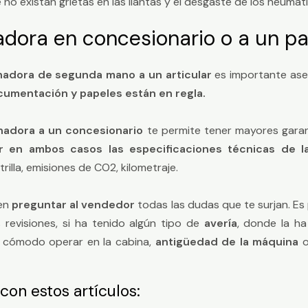
no existan grietas en las llantas y el desgaste de los neumát
ora en concesionario o a un par
adora de segunda mano a un articular
es importante ase
umentación y papeles están en regla.
adora a un concesionario
te permite tener mayores garan
tar en ambos casos las especificaciones técnicas de 
illa, emisiones de CO2, kilometraje.
 en
preguntar al vendedor
todas las dudas que te surjan. Es
s revisiones, si ha tenido algún tipo de
avería
, donde la ha
es cómodo operar en la cabina,
antigüedad de la máquina
o
on estos artículos: