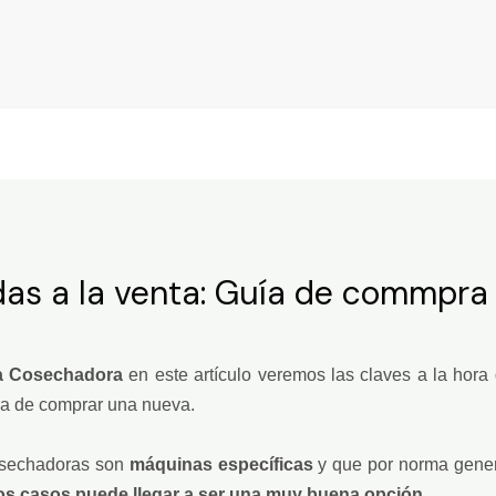
as a la venta: Guía de commpra
a Cosechadora
en este artículo veremos las claves a la hor
ra de comprar una nueva.
osechadoras son
máquinas específicas
y que por norma gener
s casos puede llegar a ser una muy buena opción
.