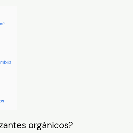
os?
mbriz
os
lizantes orgánicos?